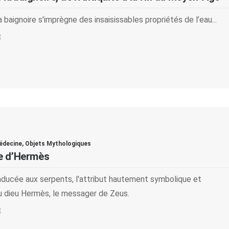
la baignoire s'imprègne des insaisissables propriétés de l’eau...
E
édecine
,
Objets Mythologiques
e d’Hermès
aducée aux serpents, l'attribut hautement symbolique et
u dieu Hermès, le messager de Zeus.
E