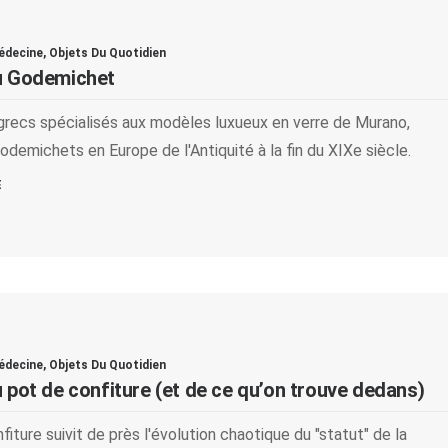
édecine
,
Objets Du Quotidien
du Godemichet
grecs spécialisés aux modèles luxueux en verre de Murano,
godemichets en Europe de l'Antiquité à la fin du XIXe siècle.
E
édecine
,
Objets Du Quotidien
u pot de confiture (et de ce qu’on trouve dedans)
iture suivit de près l'évolution chaotique du "statut" de la