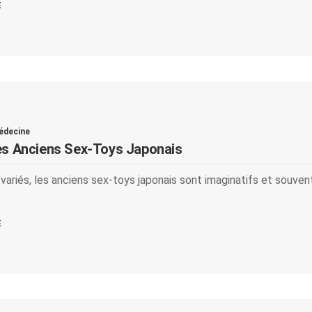
E
édecine
es Anciens Sex-Toys Japonais
ariés, les anciens sex-toys japonais sont imaginatifs et souven
E