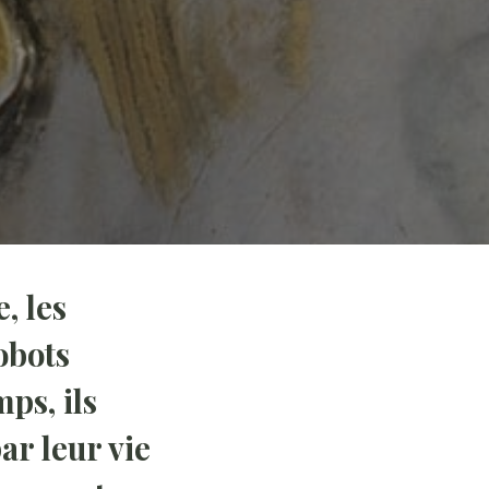
, les
obots
ps, ils
ar leur vie