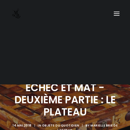
ÉCHEC ET MAT -
DEUXIÈME PARTIE : LE
PLATEAU
14 MAI 2018
|
IN
OBJETS DU QUOTIDIEN
|
BY
MARIELLE BRIE DE