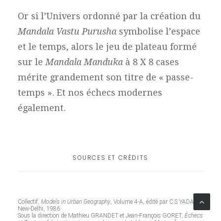
Or si l’Univers ordonné par la création du
Mandala Vastu Purusha
symbolise l’espace
et le temps, alors le jeu de plateau formé
sur le
Mandala Manduka
à 8 X 8 cases
mérite grandement son titre de « passe-
temps ». Et nos échecs modernes
également.
SOURCES ET CRÉDITS
Collectif,
Models in Urban Geography
, Volume 4-A, édité par C.S YADAV,
New-Delhi, 1986
Sous la direction de Mathieu GRANDET et Jean-François GORET,
Échecs