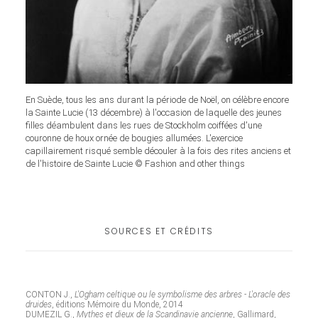
En Suède, tous les ans durant la période de Noël, on célèbre encore
la Sainte Lucie (13 décembre) à l'occasion de laquelle des jeunes
filles déambulent dans les rues de Stockholm coiffées d'une
couronne de houx ornée de bougies allumées. L'exercice
capillairement risqué semble découler à la fois des rites anciens et
de l'histoire de Sainte Lucie © Fashion and other things
SOURCES ET CRÉDITS
CONTON J.,
L'Ogham celtique ou le symbolisme des arbres - L'oracle des
druides
, éditions Mémoire du Monde, 2014
DUMEZIL G.,
Mythes et dieux de la Scandinavie ancienne
, Gallimard,