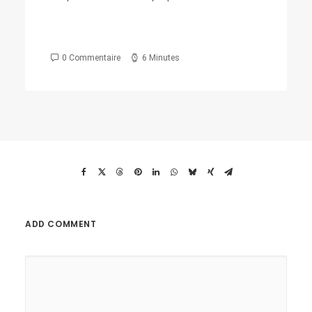
désorma
paille.
0 Commentaire
6 Minutes
0 Com
ADD COMMENT
Alternative: