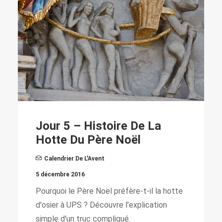
Jour
our 5 – Histoire De La
Julb
otte Du Père Noël
Pail
Calendrier De L'Avent
Calend
décembre 2016
3 décemb
urquoi le Père Noël préfère-t-il la hotte
Elles p
osier à UPS ? Découvre l'explication
l'origi
mple d'un truc compliqué.