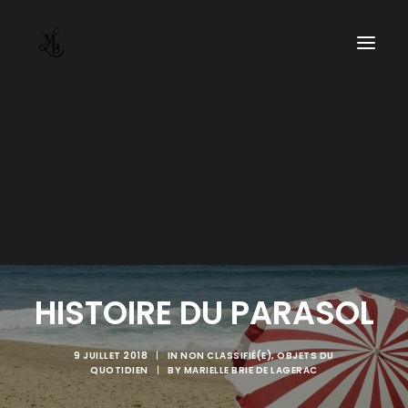
HISTOIRE DU PARASOL
9 JUILLET 2018
|
IN
NON CLASSIFIÉ(E)
,
OBJETS DU
QUOTIDIEN
|
BY
MARIELLE BRIE DE LAGERAC