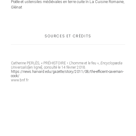
Poêle et ustensiles médiévales en terre cuite In La Cuisine Romaine,
Glénat
SOURCES ET CRÉDITS
Catherine PERLÈS, « PRÉHISTOIRE
-
L'homme et le feu »,
Encyclopædia
Universalis
[en ligne], consulté le 14 février 2018.
https://news.harvard.edu/gazette/story/2011/08/the-efficient-caveman-
cook/
www.bnf.fr