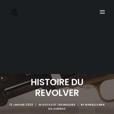
HISTOIRE DU
REVOLVER
12 JANVIER 2020
|
IN
OUTILS ET TECHNIQUES
|
BY
MARIELLE BRIE
DE LAGERAC