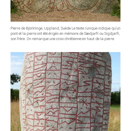
Pierre de Björklinge, Uppland, Suède Le texte runique indique qu’un
pont et la pierre ont été érigés en mémoire de Sædjarfr ou Sigdjarfr,
son frère. On remarque une croix chrétienne en haut de la pierre.