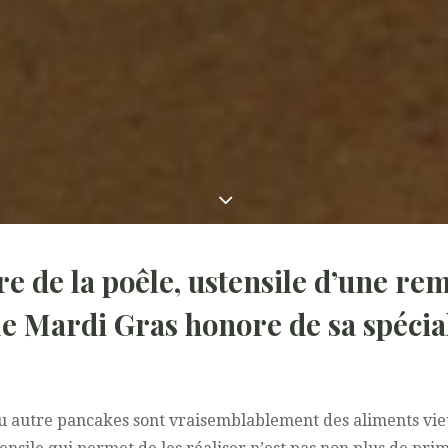
re de la poêle, ustensile d’une r
le Mardi Gras honore de sa spéciali
s ou autre pancakes sont vraisemblablement des aliments v