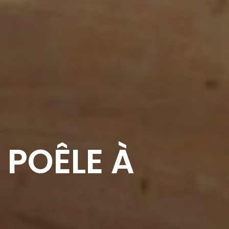
 POÊLE À