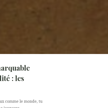
emarquable
té : les
ieux comme le monde, tu