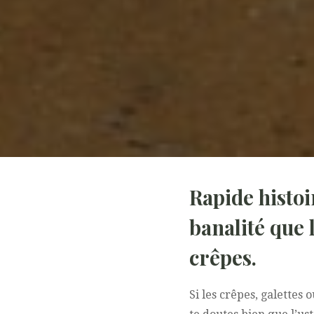
Rapide histoi
banalité que 
crêpes.
Si les crêpes, galette