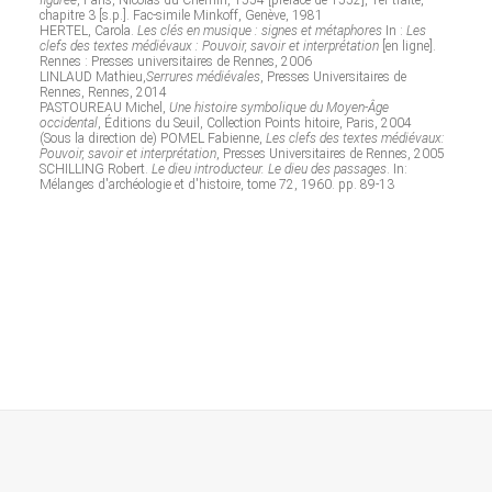
figurée
, Paris, Nicolas du Chemin, 1554 [préface de 1552], 1er traité,
chapitre 3 [s.p.]. Fac-simile Minkoff, Genève, 1981
HERTEL, Carola.
Les clés en musique : signes et métaphores
In :
Les
clefs des textes médiévaux : Pouvoir, savoir et interprétation
[en ligne].
Rennes : Presses universitaires de Rennes, 2006
LINLAUD Mathieu,
Serrures médiévales
, Presses Universitaires de
Rennes, Rennes, 2014
PASTOUREAU Michel,
Une histoire symbolique du Moyen-Âge
occidental
, Éditions du Seuil, Collection Points hitoire, Paris, 2004
(Sous la direction de) POMEL Fabienne,
Les clefs des textes médiévaux:
Pouvoir, savoir et interprétation
, Presses Universitaires de Rennes, 2005
SCHILLING Robert.
Le dieu introducteur. Le dieu des passages
. In:
Mélanges d'archéologie et d'histoire, tome 72, 1960. pp. 89-13