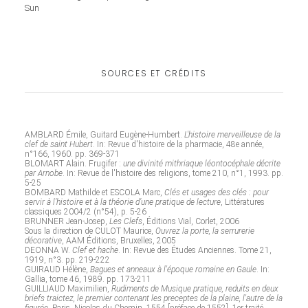
Sun
SOURCES ET CRÉDITS
AMBLARD Émile, Guitard Eugène-Humbert.
L'histoire merveilleuse de la
clef de saint Hubert
. In: Revue d'histoire de la pharmacie, 48e année,
n°166, 1960. pp. 369-371
BLOMART Alain. Frugifer :
une divinité mithriaque léontocéphale décrite
par Arnobe
. In: Revue de l'histoire des religions, tome 210, n°1, 1993. pp.
5-25
BOMBARD Mathilde et ESCOLA Marc,
Clés et usages des clés : pour
servir à l’histoire et à la théorie d’une pratique de lecture
, Littératures
classiques 2004/2 (n°54), p. 5-26
BRUNNER Jean-Josep,
Les Clefs
, Éditions Vial, Corlet, 2006
Sous la direction de CULOT Maurice,
Ouvrez la porte, la serrurerie
décorative
, AAM Éditions, Bruxelles, 2005
DEONNA W.
Clef et hache
. In: Revue des Études Anciennes. Tome 21,
1919, n°3. pp. 219-222
GUIRAUD Hélène,
Bagues et anneaux à l'époque romaine en Gaule
. In:
Gallia, tome 46, 1989. pp. 173-211
GUILLIAUD Maximilien,
Rudiments de Musique pratique, reduits en deux
briefs traictez, le premier contenant les preceptes de la plaine, l'autre de la