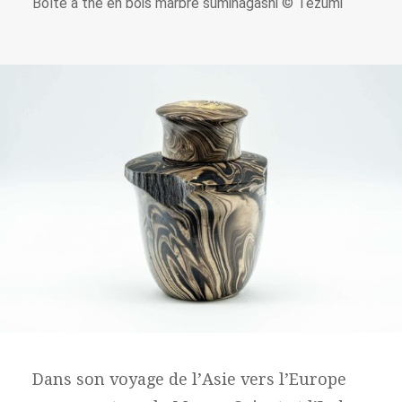
Boîte à thé en bois marbré suminagashi © Tezumi
Dans son voyage de l’Asie vers l’Europe