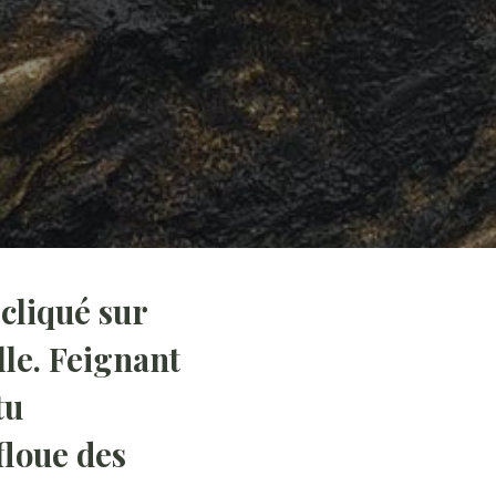
 cliqué sur
lle. Feignant
tu
floue des